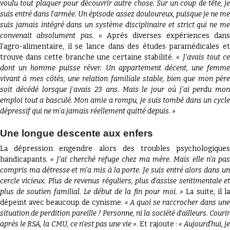
voulu tout plaquer pour découvrir autre chose. Sur un coup de tête, je
suis entré dans l’armée. Un épisode assez douloureux, puisque je ne me
suis jamais intégré dans un système disciplinaire et strict qui ne me
convenait absolument pas. »
Après diverses expériences dan
l’agro-alimentaire, il se lance dans des études paramédicales et
trouve dans cette branche une certaine stabilité.
« J’avais tout c
dont un homme puisse rêver. Un appartement décent, une femme
vivant à mes côtés, une relation familiale stable, bien que mon père
soit décédé lorsque j’avais 23 ans. Mais le jour où j’ai perdu mon
emploi tout a basculé. Mon amie a rompu, je suis tombé dans un cycle
dépressif qui ne m’a jamais réellement quitté depuis. »
Une longue descente aux enfers
La dépression engendre alors des troubles psychologiques
handicapants.
« J’ai cherché refuge chez ma mère. Mais elle n’a pa
compris ma détresse et m’a mis à la porte. Je suis entré alors dans un
cercle vicieux. Plus de revenus réguliers, plus d’assise sentimentale et
plus de soutien familial. Le début de la fin pour moi. »
La suite, il l
dépeint avec beaucoup de cynisme.
« A quoi se raccrocher dans un
situation de perdition pareille ? Personne, ni la société d’ailleurs. Courir
après le RSA, la CMU, ce n’est pas une vie »
. Et rajoute :
« Aujourd’hui, je