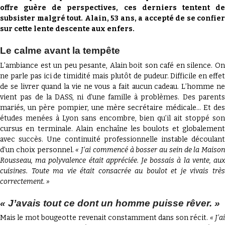
offre guère de perspectives, ces derniers tentent de
subsister malgré tout. Alain, 53 ans, a accepté de se confier
PAPER ?
sur cette lente descente aux enfers.
Le calme avant la tempête
L’ambiance est un peu pesante, Alain boit son café en silence. On
ne parle pas ici de timidité mais plutôt de pudeur. Difficile en effet
de se livrer quand la vie ne vous a fait aucun cadeau. L’homme ne
vient pas de la DASS, ni d’une famille à problèmes. Des parents
mariés, un père pompier, une mère secrétaire médicale… Et des
études menées à Lyon sans encombre, bien qu’il ait stoppé son
cursus en terminale. Alain enchaîne les boulots et globalement
avec succès. Une continuité professionnelle instable découlant
d’un choix personnel.
« J’ai commencé à bosser au sein de la Maison
Rousseau, ma polyvalence était appréciée. Je bossais à la vente, aux
cuisines. Toute ma vie était consacrée au boulot et je vivais très
correctement. »
« J’avais tout ce dont un homme puisse rêver. »
Mais le mot bougeotte revenait constamment dans son récit.
« J’a