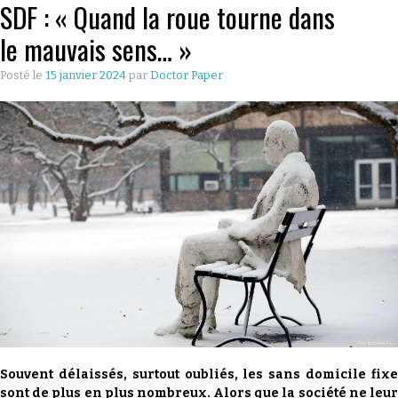
SDF : « Quand la roue tourne dans
CULTURE
le mauvais sens… »
ÉCONOMIE
Posté le
15 janvier 2024
par
Doctor Paper
LES GUIDES
PRATIQUES
BONS PLANS
LYONNAIS
QU’EST CE
QUE THE
Souvent délaissés, surtout oubliés, les sans domicile fixe
DOCTOR
sont de plus en plus nombreux. Alors que la société ne leur