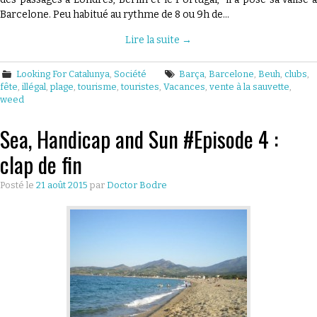
Barcelone. Peu habitué au rythme de 8 ou 9h de…
PAPER ?
Lire la suite
→
Looking For Catalunya
,
Société
Barça
,
Barcelone
,
Beuh
,
clubs
,
fête
,
illégal
,
plage
,
tourisme
,
touristes
,
Vacances
,
vente à la sauvette
,
weed
Sea, Handicap and Sun #Episode 4 :
clap de fin
Posté le
21 août 2015
par
Doctor Bodre