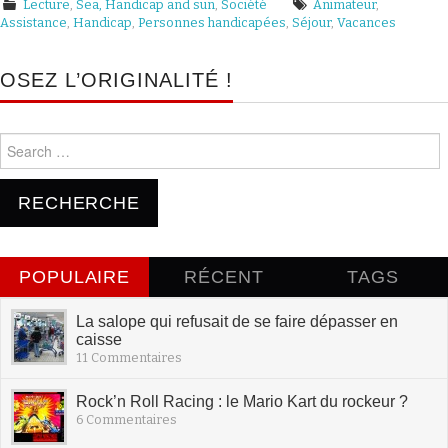
Lecture
,
Sea, Handicap and sun
,
Société
Animateur
,
Assistance
,
Handicap
,
Personnes handicapées
,
Séjour
,
Vacances
OSEZ L’ORIGINALITÉ !
Search for:
POPULAIRE
RÉCENT
TAGS
La salope qui refusait de se faire dépasser en
caisse
11 Commentaires
Rock’n Roll Racing : le Mario Kart du rockeur ?
6 Commentaires