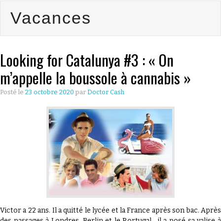
Vacances
CULTURE
ÉCONOMIE
Looking for Catalunya #3 : « On
LES GUIDES
m’appelle la boussole à cannabis »
PRATIQUES
Posté le
23 octobre 2020
par
Doctor Cash
BONS PLANS
LYONNAIS
QU’EST CE
QUE THE
Victor a 22 ans. Il a quitté le lycée et la France après son bac. Après
DOCTOR
des passages à Londres, Berlin et le Portugal, il a posé sa valise à