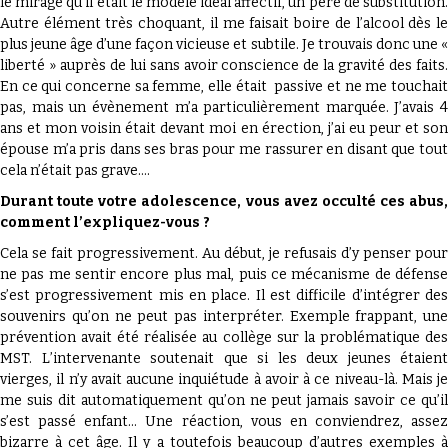
le mirage qu’il était le modèle idéal affectif, un père de substitution.
Autre élément très choquant, il me faisait boire de l’alcool dès le
plus jeune âge d’une façon vicieuse et subtile. Je trouvais donc une «
liberté » auprès de lui sans avoir conscience de la gravité des faits.
En ce qui concerne sa femme, elle était passive et ne me touchait
pas, mais un évènement m’a particulièrement marquée. J’avais 4
ans et mon voisin était devant moi en érection, j’ai eu peur et son
épouse m’a pris dans ses bras pour me rassurer en disant que tout
cela n’était pas grave….
Durant toute votre adolescence, vous avez occulté ces abus,
comment l’expliquez-vous ?
Cela se fait progressivement. Au début, je refusais d’y penser pour
ne pas me sentir encore plus mal, puis ce mécanisme de défense
s’est progressivement mis en place. Il est difficile d’intégrer des
souvenirs qu’on ne peut pas interpréter. Exemple frappant, une
prévention avait été réalisée au collège sur la problématique des
MST. L’intervenante soutenait que si les deux jeunes étaient
vierges, il n’y avait aucune inquiétude à avoir à ce niveau-là. Mais je
me suis dit automatiquement qu’on ne peut jamais savoir ce qu’il
s’est passé enfant… Une réaction, vous en conviendrez, assez
bizarre à cet âge. Il y a toutefois beaucoup d’autres exemples à