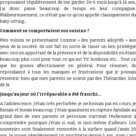
proposaient régulièrement de me garder. De 6 mois jusqu’à 16 ans,
j’ai donc passé beaucoup de temps en leur compagnie.
Malheureusement, ce n’était pas ce qu’on appelle classiquement du
baby-sitting…
Comment se comportaient vos voisins ?
Mes voisins se présentaient comme « des parents adoptifs » aux
yeux de la société. Ils ont fait en sorte de tisser un lien privilégié
avec moi en apportant de la présence et de la disponibilité en étant
beaucoup plus cool pour tout ce qui est TV, bonbons etc… Tout ce
que les gosses affectionnent en général. Pour résumer, ils
répondaient à tous les manques et frustrations que je pouvais
ressentir, bien que mes parents ne soient pas des Thénardier, loin
de là.
Jusqu’au jour où l’irréparable a été franchi…
A l’adolescence, j’étais très perturbée, je ne bossais pas en cours, je
fumais et buvais beaucoup. J’étais quasiment en rupture familiale au
grand dam de mes parents et personne n’arrivait réellement à
comprendre pourquoi j’étais si mal, ni moi-même d’ailleurs. Les
souvenirs sont finalement remontés à la surface quand j’avais 20
ans. Je voyais régulièrement un psychiatre depuis 5 ans, mais c’est