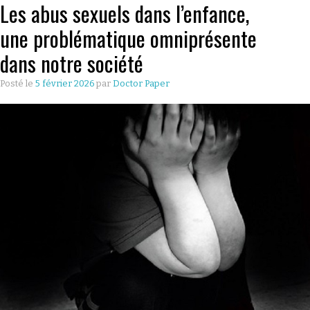
Les abus sexuels dans l’enfance,
CULTURE
une problématique omniprésente
dans notre société
ÉCONOMIE
Posté le
5 février 2026
par
Doctor Paper
LES GUIDES
PRATIQUES
BONS PLANS
LYONNAIS
QU’EST CE
QUE THE
DOCTOR