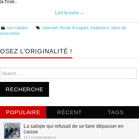
la Toile…
PAPER ?
Lire la suite
→
Les Guides
Internet
,
Mode d'emploi
,
Séduction
,
Sites de
rencontre
OSEZ L’ORIGINALITÉ !
Search for:
POPULAIRE
RÉCENT
TAGS
La salope qui refusait de se faire dépasser en
caisse
11 Commentaires