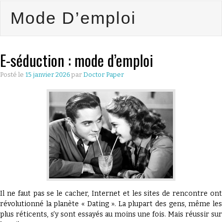
Mode D’emploi
CULTURE
ÉCONOMIE
E-séduction : mode d’emploi
LES GUIDES
Posté le
15 janvier 2026
par
Doctor Paper
PRATIQUES
BONS PLANS
LYONNAIS
QU’EST CE
QUE THE
Il ne faut pas se le cacher, Internet et les sites de rencontre ont
révolutionné la planète « Dating ». La plupart des gens, même les
plus réticents, s’y sont essayés au moins une fois. Mais réussir sur
DOCTOR