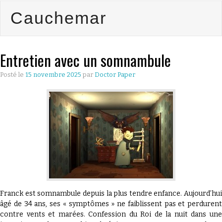
Cauchemar
CULTURE
ÉCONOMIE
Entretien avec un somnambule
LES GUIDES
Posté le
15 novembre 2025
par
Doctor Paper
PRATIQUES
BONS PLANS
LYONNAIS
QU’EST CE
QUE THE
Franck est somnambule depuis la plus tendre enfance. Aujourd’hui
âgé de 34 ans, ses « symptômes » ne faiblissent pas et perdurent
contre vents et marées. Confession du Roi de la nuit dans une
DOCTOR