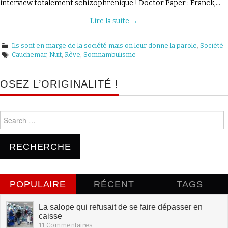
interview totalement schizophrénique ! Doctor Paper : Franck,…
PAPER ?
Lire la suite
→
Ils sont en marge de la société mais on leur donne la parole
,
Société
Cauchemar
,
Nuit
,
Rêve
,
Somnambulisme
OSEZ L’ORIGINALITÉ !
Search for:
POPULAIRE
RÉCENT
TAGS
La salope qui refusait de se faire dépasser en
caisse
11 Commentaires