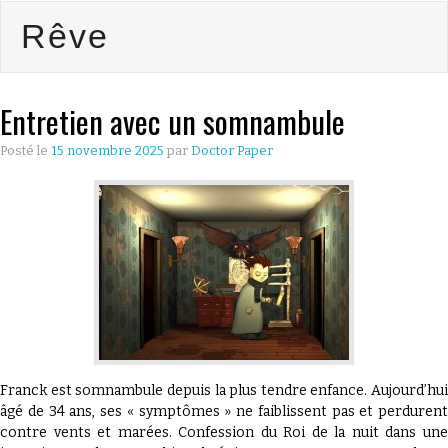
Rêve
CULTURE
ÉCONOMIE
Entretien avec un somnambule
LES GUIDES
Posté le
15 novembre 2025
par
Doctor Paper
PRATIQUES
BONS PLANS
LYONNAIS
QU’EST CE
QUE THE
Franck est somnambule depuis la plus tendre enfance. Aujourd’hui
âgé de 34 ans, ses « symptômes » ne faiblissent pas et perdurent
contre vents et marées. Confession du Roi de la nuit dans une
DOCTOR