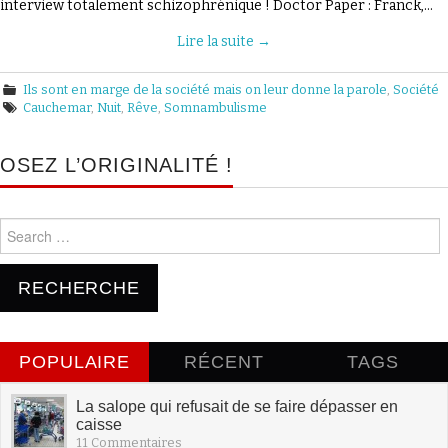
interview totalement schizophrénique ! Doctor Paper : Franck,…
PAPER ?
Lire la suite
→
Ils sont en marge de la société mais on leur donne la parole
,
Société
Cauchemar
,
Nuit
,
Rêve
,
Somnambulisme
OSEZ L’ORIGINALITÉ !
Search for:
POPULAIRE
RÉCENT
TAGS
La salope qui refusait de se faire dépasser en
caisse
11 Commentaires