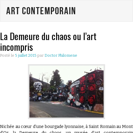
Art Contemporain
CULTURE
ÉCONOMIE
La Demeure du chaos ou l’art
LES GUIDES PRATIQUES
incompris
BONS PLANS LYONNAIS
Posté le
5 juillet 2015
par
Doctor Philomene
QU’EST CE QUE THE
DOCTOR PAPER ?
Nichée au cœur d’une bourgade lyonnaise, à Saint Romain au Mont
d’Or, la Demeure du chaos, un musée d’art contemporain