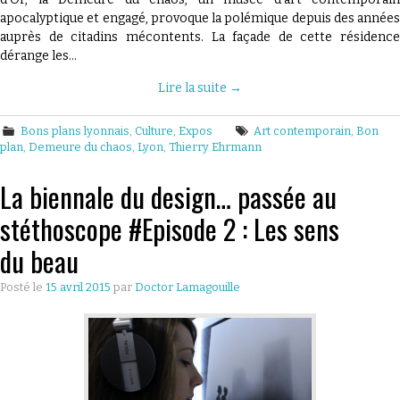
apocalyptique et engagé, provoque la polémique depuis des années
auprès de citadins mécontents. La façade de cette résidence
dérange les…
Lire la suite
→
Bons plans lyonnais
,
Culture
,
Expos
Art contemporain
,
Bon
plan
,
Demeure du chaos
,
Lyon
,
Thierry Ehrmann
La biennale du design… passée au
stéthoscope #Episode 2 : Les sens
du beau
Posté le
15 avril 2015
par
Doctor Lamagouille