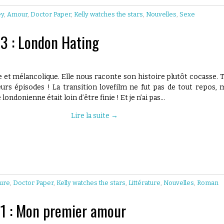
ey
,
Amour
,
Doctor Paper
,
Kelly watches the stars
,
Nouvelles
,
Sexe
 3 : London Hating
ne et mélancolique. Elle nous raconte son histoire plutôt cocasse. 
eurs épisodes ! La transition lovefilm ne fut pas de tout repos, 
ondonienne était loin d’être finie ! Et je n’ai pas…
Lire la suite
→
ture
,
Doctor Paper
,
Kelly watches the stars
,
Littérature
,
Nouvelles
,
Roman
 1 : Mon premier amour