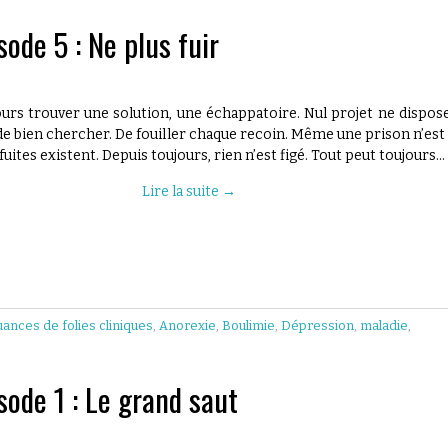
ode 5 : Ne plus fuir
urs trouver une solution, une échappatoire. Nul projet ne dispos
fit de bien chercher. De fouiller chaque recoin. Même une prison n’est
s fuites existent. Depuis toujours, rien n’est figé. Tout peut toujours…
Lire la suite
→
uances de folies cliniques
,
Anorexie
,
Boulimie
,
Dépression
,
maladie
,
sode 1 : Le grand saut