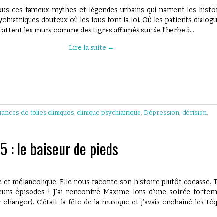
us ces fameux mythes et légendes urbains qui narrent les histo
chiatriques douteux où les fous font la loi. Où les patients dialog
 grattent les murs comme des tigres affamés sur de l’herbe à…
Lire la suite
→
uances de folies cliniques
,
clinique psychiatrique
,
Dépression
,
dérision
,
5 : le baiseur de pieds
ne et mélancolique. Elle nous raconte son histoire plutôt cocasse. 
ieurs épisodes ! J’ai rencontré Maxime lors d’une soirée forte
changer). C’était la fête de la musique et j’avais enchaîné les téq