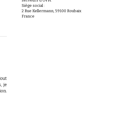
serveurs d'OVH.
Siège social :
2 Rue Kellermann, 59100 Roubaix
France
Tout
, je
ion.