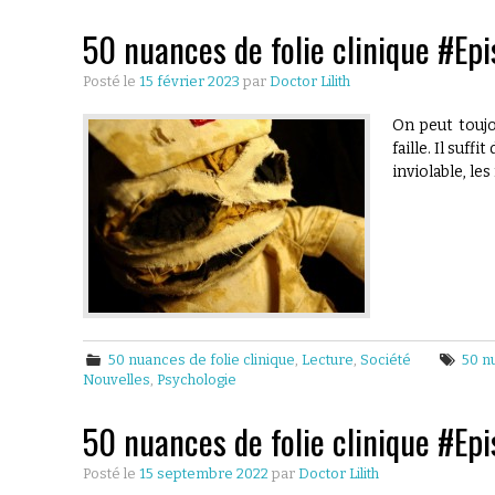
50 nuances de folie clinique #Epis
Posté le
15 février 2023
par
Doctor Lilith
On peut toujo
faille. Il suf
inviolable, le
50 nuances de folie clinique
,
Lecture
,
Société
50 n
Nouvelles
,
Psychologie
50 nuances de folie clinique #Epi
Posté le
15 septembre 2022
par
Doctor Lilith