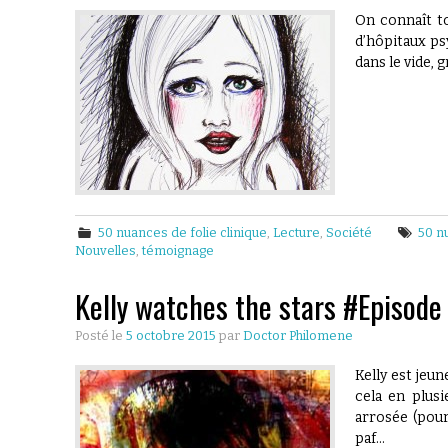
On connaît to
d’hôpitaux psy
dans le vide,
50 nuances de folie clinique
,
Lecture
,
Société
50 n
Nouvelles
,
témoignage
Kelly watches the stars #Episode 
Posté le
5 octobre 2015
par
Doctor Philomene
Kelly est jeu
cela en plus
arrosée (pour 
paf…