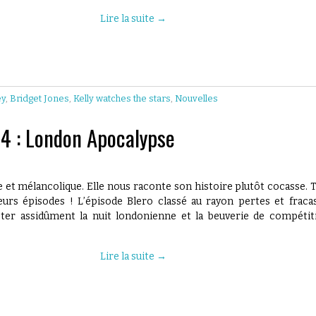
Lire la suite
→
ey
,
Bridget Jones
,
Kelly watches the stars
,
Nouvelles
 4 : London Apocalypse
ne et mélancolique. Elle nous raconte son histoire plutôt cocasse. 
eurs épisodes ! L’épisode Blero classé au rayon pertes et fracas
ster assidûment la nuit londonienne et la beuverie de compétit
Lire la suite
→