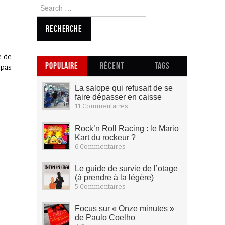
Search for:
e de
POPULAIRE
RÉCENT
TAGS
 pas
La salope qui refusait de se
faire dépasser en caisse
11 Commentaires
Rock’n Roll Racing : le Mario
Kart du rockeur ?
6 Commentaires
Le guide de survie de l’otage
(à prendre à la légère)
5 Commentaires
Focus sur « Onze minutes »
de Paulo Coelho