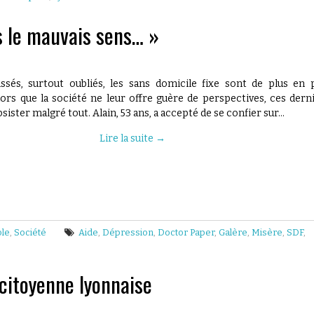
s le mauvais sens… »
ssés, surtout oubliés, les sans domicile fixe sont de plus en 
rs que la société ne leur offre guère de perspectives, ces dern
sister malgré tout. Alain, 53 ans, a accepté de se confier sur…
Lire la suite
→
ole
,
Société
Aide
,
Dépression
,
Doctor Paper
,
Galère
,
Misère
,
SDF
,
 citoyenne lyonnaise