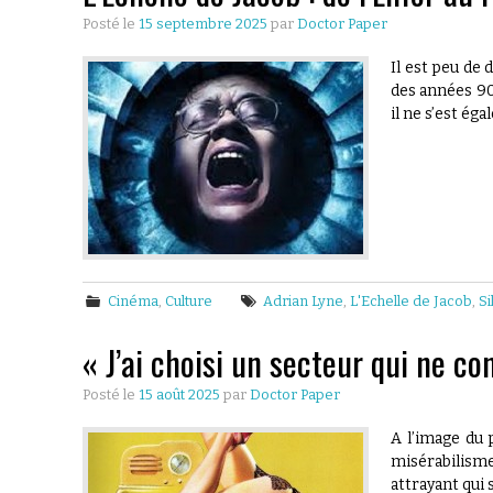
Posté le
15 septembre 2025
par
Doctor Paper
Il est peu de 
des années 90
il ne s’est é
Cinéma
,
Culture
Adrian Lyne
,
L'Echelle de Jacob
,
Si
« J’ai choisi un secteur qui ne co
Posté le
15 août 2025
par
Doctor Paper
A l’image du 
misérabilisme.
attrayant qui 