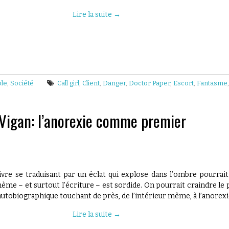
Lire la suite
→
ole
,
Société
Call girl
,
Client
,
Danger
,
Doctor Paper
,
Escort
,
Fantasme
 Vigan: l’anorexie comme premier
vre se traduisant par un éclat qui explose dans l’ombre pourrai
thème – et surtout l’écriture – est sordide. On pourrait craindre le 
autobiographique touchant de près, de l’intérieur même, à l’anorexi
Lire la suite
→