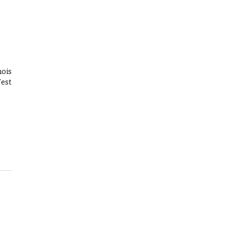
mois
’est