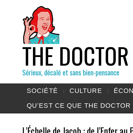
THE DOCTOR
Sérieux, décalé et sans bien-pensance
SOCIÉTÉ
CULTURE
ÉCON
QU’EST CE QUE THE DOCTOR 
L’Échelle de Jacob : de l’Enfer au