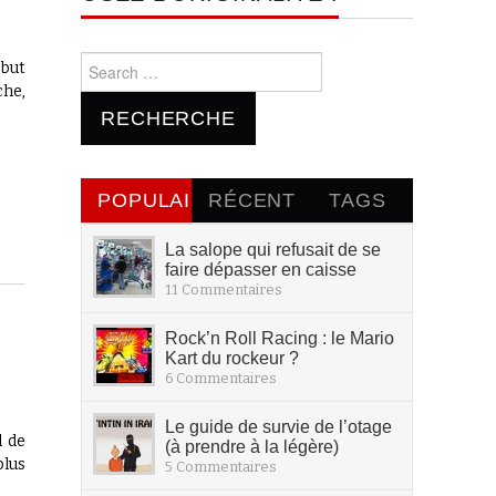
Search for:
ébut
che,
POPULAIRE
RÉCENT
TAGS
La salope qui refusait de se
faire dépasser en caisse
11 Commentaires
Rock’n Roll Racing : le Mario
Kart du rockeur ?
6 Commentaires
Le guide de survie de l’otage
d de
(à prendre à la légère)
plus
5 Commentaires