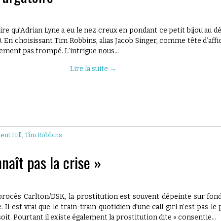
dire qu’Adrian Lyne a eu le nez creux en pondant ce petit bijou au d
. En choisissant Tim Robbins, alias Jacob Singer, comme tête d’affi
galement pas trompé. L’intrigue nous…
Lire la suite
→
lent Hill
,
Tim Robbins
nnaît pas la crise »
procès Carlton/DSK, la prostitution est souvent dépeinte sur fon
 Il est vrai que le train-train quotidien d’une call girl n’est pas le 
soit. Pourtant il existe également la prostitution dite « consentie…