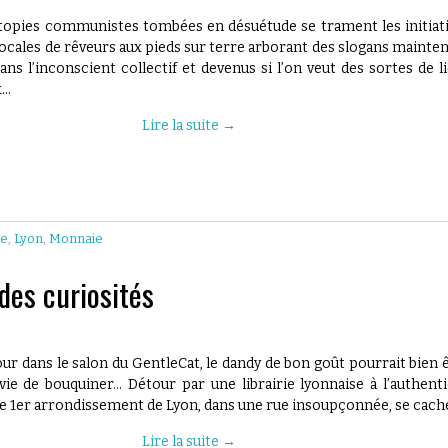
topies communistes tombées en désuétude se trament les initiat
ocales de rêveurs aux pieds sur terre arborant des slogans mainte
ans l’inconscient collectif et devenus si l’on veut des sortes de l
x…
Lire la suite
→
te
,
Lyon
,
Monnaie
 des curiosités
ur dans le salon du GentleCat, le dandy de bon goût pourrait bien 
vie de bouquiner… Détour par une librairie lyonnaise à l’authent
le 1er arrondissement de Lyon, dans une rue insoupçonnée, se cac
Lire la suite
→