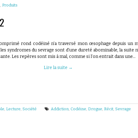
e
,
Produits
#2
comprimé rond codéiné n’a traversé mon œsophage depuis un 
 les syndromes du sevrage sont d’une dureté abominable, la suite n
sante. Les repères sont mis à mal, comme si l’on entrait dans une…
Lire la suite
→
ole
,
Lecture
,
Société
Addiction
,
Codéine
,
Drogue
,
Récit
,
Sevrage