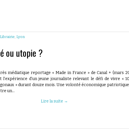
,
Librairie
,
Lyon
té ou utopie ?
très médiatique reportage « Made in France » de Canal + (mars 2
t l’expérience d’un jeune journaliste relevant le défi de vivre « 
gonaux » durant douze mois. Une volonté économique patriotique
être un…
Lire la suite
→