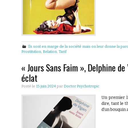
Ils sont en marge de la société mais on leur donne la par
Prostitution
,
Relation
,
Tarif
« Jours Sans Faim », Delphine de
éclat
Posté le
15 juin 2024
par
Doctor Psychotropic
Un premier li
dire, tant le 
d’un bouquin 