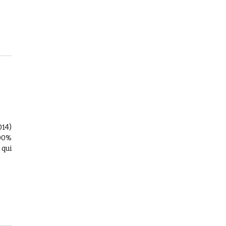
014)
100%
 qui