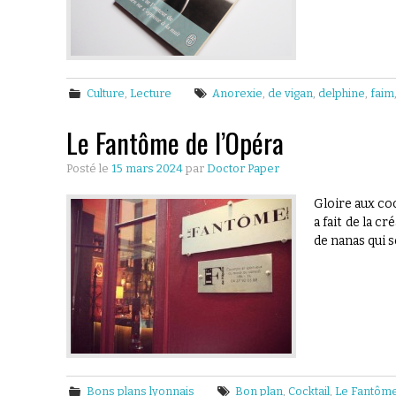
Culture
,
Lecture
Anorexie
,
de vigan
,
delphine
,
faim
Le Fantôme de l’Opéra
Posté le
15 mars 2024
par
Doctor Paper
Gloire aux coc
a fait de la c
de nanas qui 
Bons plans lyonnais
Bon plan
,
Cocktail
,
Le Fantôme