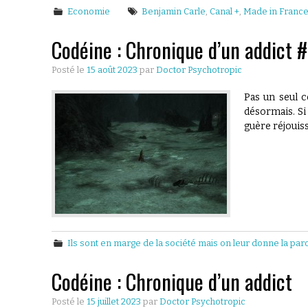
Economie
Benjamin Carle
,
Canal +
,
Made in Franc
Codéine : Chronique d’un addict 
Posté le
15 août 2023
par
Doctor Psychotropic
Pas un seul 
désormais. Si
guère réjouis
Ils sont en marge de la société mais on leur donne la par
Codéine : Chronique d’un addict
Posté le
15 juillet 2023
par
Doctor Psychotropic