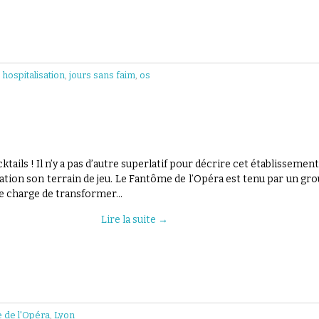
,
hospitalisation
,
jours sans faim
,
os
ktails ! Il n’y a pas d’autre superlatif pour décrire cet établissement
réation son terrain de jeu. Le Fantôme de l’Opéra est tenu par un gr
se charge de transformer…
Lire la suite
→
 de l'Opéra
,
Lyon