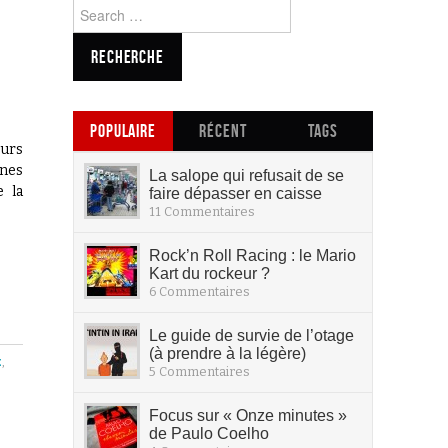
Search for:
POPULAIRE
RÉCENT
TAGS
eurs
ines
La salope qui refusait de se
e la
faire dépasser en caisse
11 Commentaires
Rock’n Roll Racing : le Mario
Kart du rockeur ?
6 Commentaires
Le guide de survie de l’otage
(à prendre à la légère)
z
,
5 Commentaires
Focus sur « Onze minutes »
de Paulo Coelho