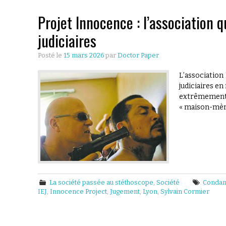
Projet Innocence : l’association q
judiciaires
Posté le
15 mars 2026
par
Doctor Paper
L’association 
judiciaires en
extrêmement 
« maison-mèr
La société passée au stéthoscope
,
Société
Condam
IEJ
,
Innocence Project
,
Jugement
,
Lyon
,
Sylvain Cormier